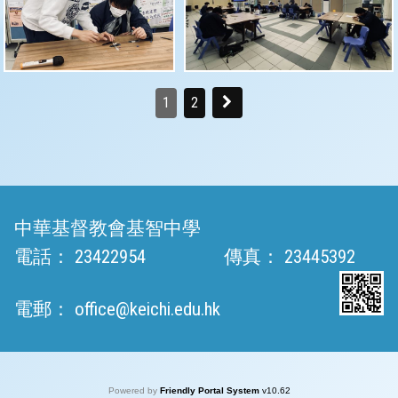
1
2
中華基督教會基智中學
電話：
23422954
傳真：
23445392
電郵：
office@keichi.edu.hk
Powered by
Friendly Portal System
v
10.62