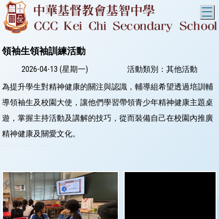
T
領袖生領袖訓練活動
2026-04-13 (星期一)
活動類別：其他活動
為提升學生對精神健康的關注與認識，輔導組希望透過培訓輔
導領袖生及校園大使，讓他們學習帶領青少年精神健康主題桌
遊，掌握主持活動及講解的技巧，從而裝備自己在校園內推廣
精神健康及關愛文化。