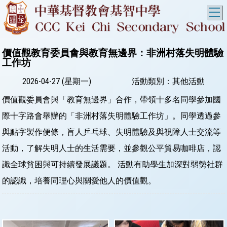
T
價值觀教育委員會與教育無邊界：非洲村落失明體驗
工作坊
2026-04-27 (星期一)
活動類別：其他活動
價值觀委員會與「教育無邊界」合作，帶領十多名同學參加國
際十字路會舉辦的「非洲村落失明體驗工作坊」。同學透過參
與點字製作便條，盲人乒乓球、失明體驗及與視障人士交流等
活動，了解失明人士的生活需要，並參觀公平貿易咖啡店，認
識全球貧困與可持續發展議題。 活動有助學生加深對弱勢社群
的認識，培養同理心與關愛他人的價值觀。