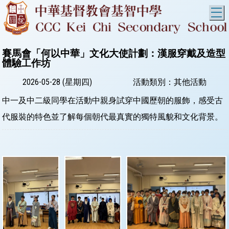
T
賽馬會「何以中華」文化大使計劃：漢服穿戴及造型
體驗工作坊
2026-05-28 (星期四)
活動類別：其他活動
中一及中二級同學在活動中親身試穿中國歷朝的服飾，感受古
代服裝的特色並了解每個朝代最真實的獨特風貌和文化背景。